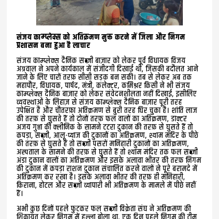
संजय काम्प्लेक्स को
अतिक्रमण मुक्त करने में जिला और निगम
प्रशासन बना हुआ है लाचार
संजय काम्प्लेक्स दैनिक सब्ज़ी बाज़ार को लेकर पूर्व विधायक विजय
अग्रवाल ने अपने कार्यकाल में संजीदगी दिखाई थी, जिसकी बदौलत आने
जाने के लिए चारों तरफ़ सीसी सड़क बन सकी। तब से लेकर अब तक
महापौर, विधायक, पार्षद, मंत्री, कलेक्टर, कमिश्नर किसी ने भी संजय
काम्प्लेक्स दैनिक बाज़ार को लेकर संवेदनशीलता नहीं दिखाई, इसीलिए
व्यवस्थाओं के लिहाज़ से संजय काम्प्लेक्स दैनिक बाज़ार पूरी तरह
उपेक्षित है और चौतरफ़ा अतिक्रमण से बुरी तरह घिर चुका है। शांति लाज
की तरफ़ से घुसते हैं तो दोनों तरफ़ फल वालों का अतिक्रमण, डाक्टर
अजय गुप्ता की क्लीनिक के सामने टटरा दुकान की तरफ़ से घुसते हैं तो
कपड़ा, सब्ज़ी, आलू-प्याज की दुकानों का अतिक्रमण, श्याम मंदिर के पीछे
की तरफ़ से घुसते हैं तो सब्ज़ी पसरों मनिहारी दुकानों का अतिक्रमण,
अस्पताल के सामने की तरफ़ से घुसते हैं तो श्याम मंदिर तक फल सब्ज़ी
अंडा दुकान वालों का अतिक्रमण और इसके अलावा भीतर की तरफ़ निगम
की दुकान में कपड़ा राशन दुकान संचालित करने वालों ने पूरे बरामदे में
अतिक्रमण कर रखा है। इसके अलावा भीतर की तरफ़ ही मनिहारी,
किराना, होटल और सब्ज़ी व्यापारी भी अतिक्रमण के मामले में पीछे नहीं
हैं।
अभी कुछ दिनों पहले फुटकर फल सब्ज़ी विक्रेता संघ ने अतिक्रमण की
शिक़ायत लेकर निगम में हल्ला बोला था, एक दिन पहले निगम की टीम