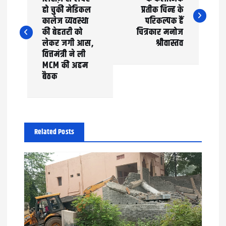
हो चुकी मेडिकल
प्रतीक चिन्ह के
s
कालेज व्यवस्था
परिकल्पक हैं
t
की बेहतरी को
चित्रकार मनोज
लेकर जगी आस,
श्रीवास्तव
n
वित्तमंत्री ने ली
MCM की अहम
a
बैठक
v
i
g
Related Posts
a
t
i
o