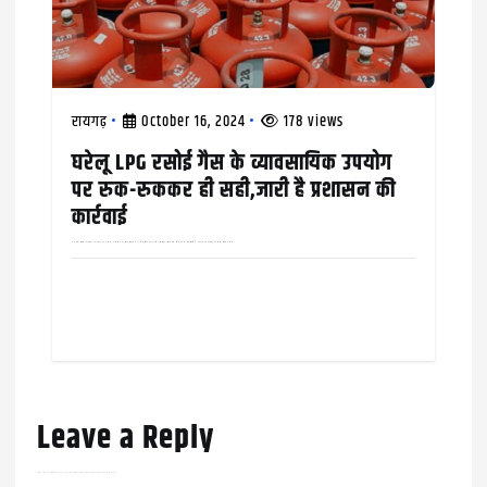
रायगढ़
October 16, 2024
178 views
घरेलू LPG रसोई गैस के व्यावसायिक उपयोग
पर रुक-रुककर ही सही,जारी है प्रशासन की
कार्रवाई
अन्नपूर्णा होटल पर ठोका 10 हज़ार का जुर्माना कलेक्टर ने खाद्य विभाग के अधिकारियों को घरेले एलपीजी रसोई गैस सिलेंडर के व्यावसायिक उपयोग पर कार्रवाई की सख़्त हिदायत दी थी,…
Leave a Reply
Your email address will not be published.
Required fields are marked
*