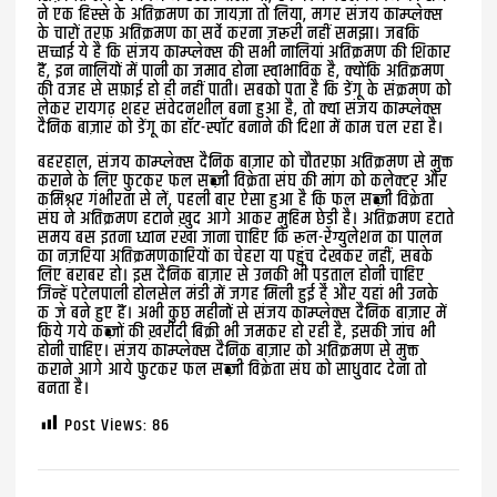
ने एक हिस्से के अतिक्रमण का जायज़ा तो लिया, मगर संजय काम्प्लेक्स
के चारों तरफ़ अतिक्रमण का सर्वे करना ज़रूरी नहीं समझा। जबकि
सच्चाई ये है कि संजय काम्प्लेक्स की सभी नालियां अतिक्रमण की शिकार
हैं, इन नालियों में पानी का जमाव होना स्वाभाविक है, क्योंकि अतिक्रमण
की वजह से सफ़ाई हो ही नहीं पाती। सबको पता है कि डेंगू के संक्रमण को
लेकर रायगढ़ शहर संवेदनशील बना हुआ है, तो क्या संजय काम्प्लेक्स
दैनिक बाज़ार को डेंगू का हॉट-स्पॉट बनाने की दिशा में काम चल रहा है।
बहरहाल, संजय काम्प्लेक्स दैनिक बाज़ार को चौतरफ़ा अतिक्रमण से मुक्त
कराने के लिए फुटकर फल सब्ज़ी विक्रेता संघ की मांग को कलेक्टर और
कमिश्नर गंभीरता से लें, पहली बार ऐसा हुआ है कि फल सब्ज़ी विक्रेता
संघ ने अतिक्रमण हटाने ख़ुद आगे आकर मुहिम छेड़ी है। अतिक्रमण हटाते
समय बस इतना ध्यान रखा जाना चाहिए कि रूल-रेग्युलेशन का पालन
का नज़रिया अतिक्रमणकारियों का चेहरा या पहुंच देखकर नहीं, सबके
लिए बराबर हो। इस दैनिक बाज़ार से उनकी भी पड़ताल होनी चाहिए
जिन्हें पटेलपाली होलसेल मंडी में जगह मिली हुई है और यहां भी उनके
कब्जे बने हुए हैं। अभी कुछ महीनों से संजय काम्प्लेक्स दैनिक बाज़ार में
किये गये कब्ज़ों की ख़रीदी बिक्री भी जमकर हो रही है, इसकी जांच भी
होनी चाहिए। संजय काम्प्लेक्स दैनिक बाज़ार को अतिक्रमण से मुक्त
कराने आगे आये फुटकर फल सब्ज़ी विक्रेता संघ को साधुवाद देना तो
बनता है।
Post Views:
86