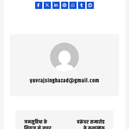
yuvrajsinghazad@gmail.com
P
जनसुविधा के
चक्रधर समारोह
o
लिहाज़ से लचर
के कलात्मक