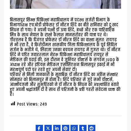
बिलासपुर सिम्स चिकित्सा महाविद्यालय में पदस्थ सर्जरी विभाग के
विभागाध्यक्ष एचओडी प्रोफेसर डॉ नीरज शिंदे का बीते शनिवार को दुःखद
निधन हो गया। वे अपनी पत्नी डॉ ऊषा शिंदे, बच्चों और एक पारिवारिक
मित्र के साथ नेपाल के रास्ते कैलाश मानसरोवर की यात्रा पर थे।
ग़ौरतलब है कि दिवंगत प्रोफेसर डॉ नीरज शिंदे का वास्ता मूलतः रायगढ़
से भी रहा है, वे किरोड़ीमल शासकीय जिला चिकित्सालय के पूर्व सिविल
सर्जन के भतीजे थे, लिहाज़ा उनका बचपन रायगढ़ में ग़ुज़रा था। डॉ नीरज
शिंदे ने पंडित जवाहरलाल नेहरू चिकित्सा महाविद्यालय रायपुर से
मेडिकल की पढ़ाई की, इस दौरान वे जूनियर डॉक्टर्स के संगठन JUDO के
अध्यक्ष रहे और इंडियन मेडिकल एसोसिएशन बिलासपुर इकाई में भी
महत्वपूर्ण पदों पर रहते हुए अपनी सेवाएं दीं।
परिवार से मिली जानकारी के मुताबिक़ डॉ नीरज शिंदे का अंतिम संस्कार
सोमवार को बिलासपुर में होना है। शिंदे परिवार से जुड़े सभी डॉक्टर्स,
आत्मीयजनों और शुभचिंतकों ने डॉ नीरज के निधन को अप्रत्याशित बताते
हुए अपनी श्रद्धांजलि दी है साथ ही परिजनों के प्रति गहरी संवेदना व्यक्त की
है।
Post Views:
249