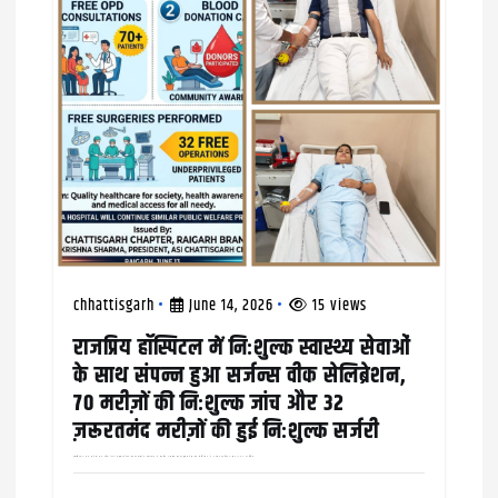
chhattisgarh
June 14, 2026
15 views
राजप्रिय हॉस्पिटल में निःशुल्क स्वास्थ्य सेवाओं
के साथ संपन्न हुआ सर्जन्स वीक सेलिब्रेशन,
70 मरीज़ों की निःशुल्क जांच और 32
ज़रूरतमंद मरीज़ों की हुई निःशुल्क सर्जरी
एसोसिएशन ऑफ सर्जन्स ऑफ इंडिया (ASI) छत्तीसगढ़ चैप्टर, रायगढ़ शाखा के तत्वावधान में राजप्रिय अस्पताल रायगढ़ द्वारा सर्जन्स वीक सेलिब्रेशन के अवसर पर विगत 11 और 12 जून को विभिन्न…