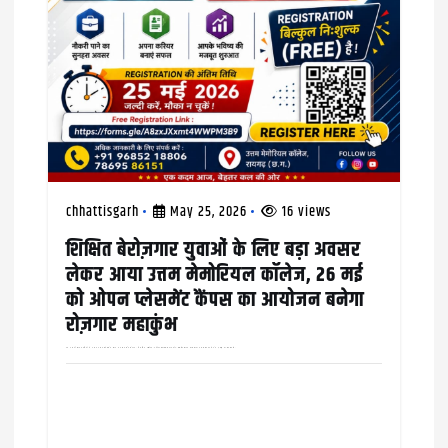
chhattisgarh
May 25, 2026
16 views
शिक्षित बेरोज़गार युवाओं के लिए बड़ा अवसर
लेकर आया उत्तम मेमोरियल कॉलेज, 26 मई
को ओपन प्लेसमेंट कैंपस का आयोजन बनेगा
रोज़गार महाकुंभ
एक अभ्यर्थी सात कंपनियों में अलग अलग बायेडाटा के साथ कर सकता है आवेदन, शैक्षणिक दस्तावेज़,अपडेटेड बायोडाटा,आधार कार्ड, पासपोर्ट साइज फोटो लाना ज़रूरी रायगढ़ क्षेत्र के युवाओं को रोज़गार से…