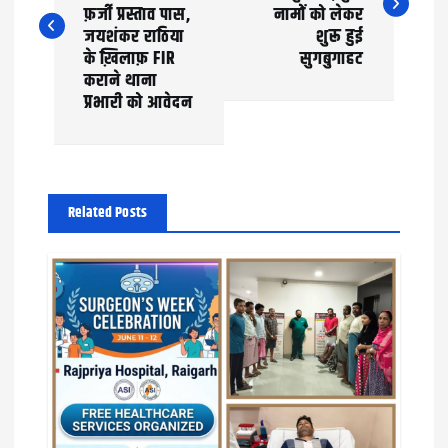
s
फ़र्जी प्रस्ताव पास,
नामों को लेकर
t
जयशंकर राठिया
शुरू हुई
के ख़िलाफ़ FIR
सुगबुगाहट
n
कराने थाना
प्रभारी को आवेदन
a
v
i
Related Posts
g
a
t
i
o
n