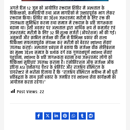
अगले दिन 12 जून को आयोजित रक्तदान शिविर में अस्पताल के
चिकित्सकों, कर्मचारियों तथा आम नागरिकों ने उत्साहपूर्वक भाग लेकर
रक्तदान किया। शिविर का उद्देश्य ज़रूरतमंद मरीज़ों के लिए रक्त की
उपलब्धता सुनिश्चित करना तथा समाज में रक्तदान के प्रति जागरूकता
बढ़ाना था। इसी अवसर पर अस्पताल द्वारा आर्थिक रूप से कमज़ोर एवं
ज़रूरतमंद मरीज़ों के लिए 32 निःशुल्क सर्जरी (ऑपरेशन) भी की गईं।
अनुभवी और क़ाबिल सर्जन्स की टीम ने विभिन्न प्रकार की शल्य
चिकित्सा सफलतापूर्वक संपन्न कर मरीज़ों को बेहतर स्वास्थ्य सेवाएं
उपलब्ध कराईं। अस्पताल प्रबंधन ने बताया कि सर्जन्स वीक सेलिब्रेशन
का मुख्य उद्देश्य समाज के प्रत्येक वर्ग तक गुणवत्तापूर्ण स्वास्थ्य सेवाएं
पहुंचाना, स्वास्थ्य के प्रति जागरूकता बढ़ाना तथा ज़रूरतमंद लोगों को
चिकित्सा सुविधाएं उपलब्ध कराना है। एसोसिएशन ऑफ सर्जन्स ऑफ
इंडिया ASI छत्तीसगढ़ चैप्टर के प्रेसिडेंट और राजप्रिय हॉस्पिटल के
डायरेक्टर ने भरोसा दिलाया है कि “राजप्रिय हॉस्पिटल भविष्य में भी पूरी
प्रतिबद्धता के साथ इसी प्रकार के जनहित एवं स्वास्थ्य सेवा कार्यक्रमों का
आयोजन करता रहेगा।”
Post Views:
22