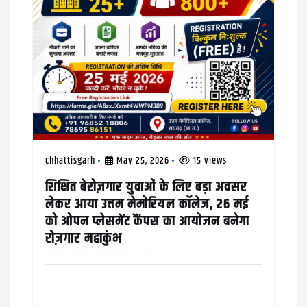
chhattisgarh
May 25, 2026
15 views
शिक्षित बेरोज़गार युवाओं के लिए बड़ा अवसर
लेकर आया उत्तम मेमोरियल कॉलेज, 26 मई
को ओपन प्लेसमेंट कैंपस का आयोजन बनेगा
रोज़गार महाकुंभ
एक अभ्यर्थी सात कंपनियों में अलग अलग बायेडाटा के साथ कर सकता है आवेदन, शैक्षणिक दस्तावेज़,अपडेटेड बायोडाटा,आधार कार्ड, पासपोर्ट साइज फोटो लाना ज़रूरी रायगढ़ क्षेत्र के युवाओं को रोज़गार से…