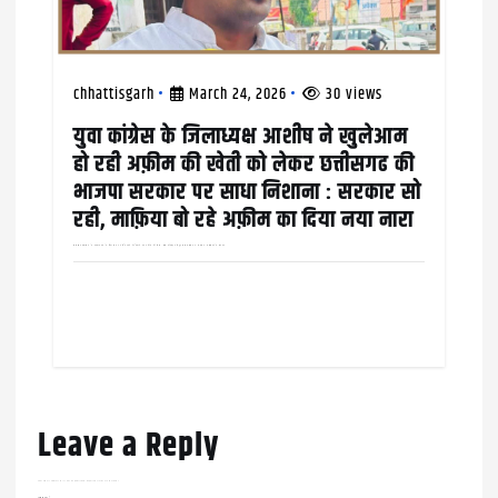
chhattisgarh
March 24, 2026
30 views
युवा कांग्रेस के जिलाध्यक्ष आशीष ने खुलेआम
हो रही अफ़ीम की खेती को लेकर छत्तीसगढ की
भाजपा सरकार पर साधा निशाना : सरकार सो
रही, माफ़िया बो रहे अफ़ीम का दिया नया नारा
सत्ता और प्रशासन के रहमोकरम के बिना संभव नहीं है इतने बड़े पैमाने पर अफ़ीम की खेती : ठोस कार्रवाई नहीं हुई तो खड़ा होगा जन आंदोलन छत्तीसगढ़ के रायगढ़…
Leave a Reply
Your email address will not be published.
Required fields are marked
*
Comment
*