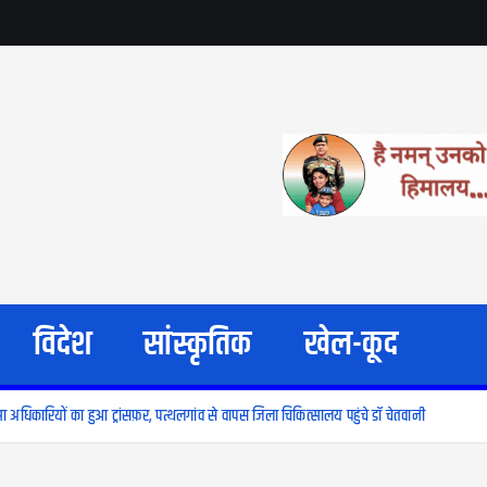
विदेश
सांस्कृतिक
खेल-कूद
सा अधिकारियों का हुआ ट्रांसफ़र, पत्थलगांव से वापस जिला चिकित्सालय पहुंचे डॉ चेतवानी