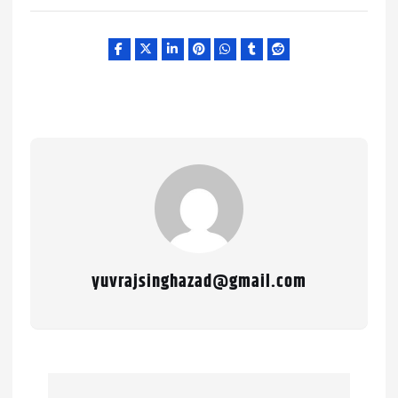
yuvrajsinghazad@gmail.com
P