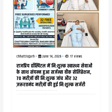
chhattisgarh
June 14, 2026
17 views
राजप्रिय हॉस्पिटल में निःशुल्क स्वास्थ्य सेवाओं
के साथ संपन्न हुआ सर्जन्स वीक सेलिब्रेशन,
70 मरीज़ों की निःशुल्क जांच और 32
ज़रूरतमंद मरीज़ों की हुई निःशुल्क सर्जरी
एसोसिएशन ऑफ सर्जन्स ऑफ इंडिया (ASI) छत्तीसगढ़ चैप्टर, रायगढ़ शाखा के तत्वावधान में राजप्रिय अस्पताल रायगढ़ द्वारा सर्जन्स वीक सेलिब्रेशन के अवसर पर विगत 11 और 12 जून को विभिन्न…