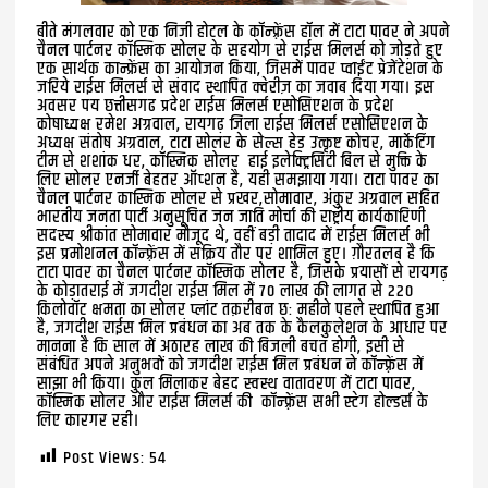
बीते मंगलवार को एक निजी होटल के काॅन्फ़्रेंस हाॅल में टाटा पावर ने अपने
चैनल पार्टनर काॅस्मिक सोलर के सहयोग से राईस मिलर्स को जोड़ते हुए
एक सार्थक कान्फ्रेंस का आयोजन किया, जिसमें पावर प्वाईंट प्रेजेंटेशन के
जरिये राईस मिलर्स से संवाद स्थापित क्वेरीज़ का जवाब दिया गया। इस
अवसर पय छत्तीसगढ प्रदेश राईस मिलर्स एसोसिएशन के प्रदेश
कोषाध्यक्ष रमेश अग्रवाल, रायगढ़ जिला राईस मिलर्स एसोसिएशन के
अध्यक्ष संतोष अग्रवाल, टाटा सोलर के सेल्स हेड उत्कृष्ट कोचर, मार्केटिंग
टीम से शशांक धर, काॅस्मिक सोलर हाई इलेक्ट्रिसिटी बिल से मुक्ति के
लिए सोलर एनर्जी बेहतर ऑप्शन है, यही समझाया गया। टाटा पावर का
चैनल पार्टनर कास्मिक सोलर से प्रखर,सोमावार, अंकुर अग्रवाल सहित
भारतीय जनता पार्टी अनुसूचित जन जाति मोर्चा की राष्ट्रीय कार्यकारिणी
सदस्य श्रीकांत सोमावार मौजूद थे, वहीं बड़ी तादाद में राईस मिलर्स भी
इस प्रमोशनल काॅन्फ़्रेंस में सक्रिय तौर पर शामिल हुए। ग़ौरतलब है कि
टाटा पावर का चैनल पार्टनर काॅस्मिक सोलर है, जिसके प्रयासों से रायगढ़
के कोड़ातराई में जगदीश राईस मिल में 70 लाख की लागत से 220
किलोवाॅट क्षमता का सोलर प्लांट तक़रीबन छ: महीने पहले स्थापित हुआ
है, जगदीश राईस मिल प्रबंधन का अब तक के कैलकुलेशन के आधार पर
मानना है कि साल में अठारह लाख की बिजली बचत होगी, इसी से
संबंधित अपने अनुभवों को जगदीश राईस मिल प्रबंधन ने काॅन्फ़्रेंस में
साझा भी किया। कुल मिलाकर बेहद स्वस्थ वातावरण में टाटा पावर,
काॅस्मिक सोलर और राईस मिलर्स की काॅन्फ़्रेंस सभी स्टेग होल्डर्स के
लिए कारगर रही।
Post Views:
54