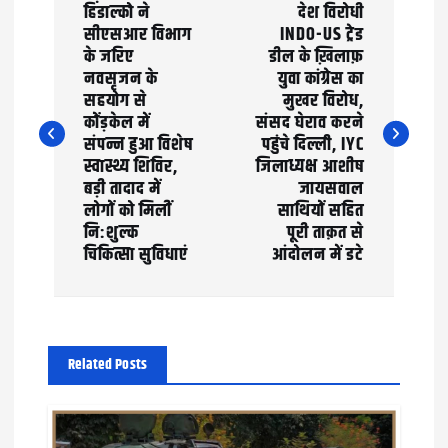
हिंडाल्को ने
देश विरोधी
o
सीएसआर विभाग
INDO-US ट्रेड
के जरिए
डील के ख़िलाफ़
s
नवसृजन के
युवा कांग्रेस का
t
सहयोग से
मुखर विरोध,
कोंड़केल में
संसद घेराव करने
n
संपन्न हुआ विशेष
पहुंचे दिल्ली, IYC
स्वास्थ्य शिविर,
जिलाध्यक्ष आशीष
a
बड़ी तादाद में
जायसवाल
लोगों को मिलीं
साथियों सहित
v
नि:शुल्क
पूरी ताक़त से
चिकित्सा सुविधाएं
आंदोलन में डटे
i
g
a
Related Posts
t
i