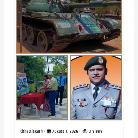
o
n
chhattisgarh
August 7, 2026
3 views